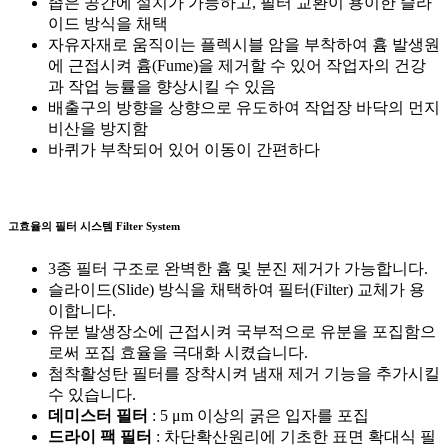
좁은 공간에 설치가 가능하고, 필터 교환이 용이한 슬라
이드 방식을 채택
자유자재로 움직이는 플렉시블 암을 부착하여 흄 발생원
에 근접시켜 흄(Fume)을 제거할 수 있어 작업자의 건강
과 작업 능률을 향상시킬 수 있음
배출구의 방향을 상향으로 유도하여 작업장 바닥의 먼지
비산을 방지함
바퀴가 부착되어 있어 이동이 간편하다
고효율의 필터 시스템
Filter System
3종 필터 구조로 완벽한 흄 및 분진 제거가 가능합니다.
슬라이드(Slide) 방식을 채택하여 필터(Filter) 교체가 용
이합니다.
유분 발생장소에 근접시켜 국부적으로 유분을 포집함으
로써 포집 효율을 극대화 시켰습니다.
첨착활성탄 필터를 장착시켜 냄재 제거 기능을 추가시킬
수 있습니다.
데미스터 필터
: 5 μm 이상의 굵은 입자를 포집
드라이 팩 필터
: 차단확산원리에 기초한 표면 확대식 필