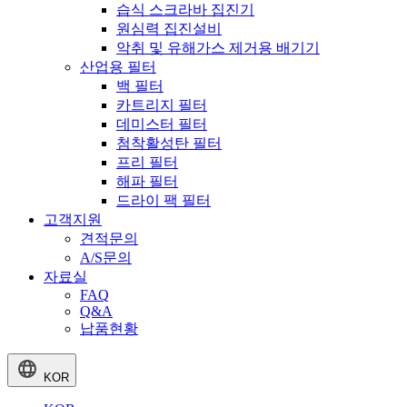
습식 스크라바 집진기
원심력 집진설비
악취 및 유해가스 제거용 배기기
산업용 필터
백 필터
카트리지 필터
데미스터 필터
첨착활성탄 필터
프리 필터
해파 필터
드라이 팩 필터
고객지원
견적문의
A/S문의
자료실
FAQ
Q&A
납품현황
KOR