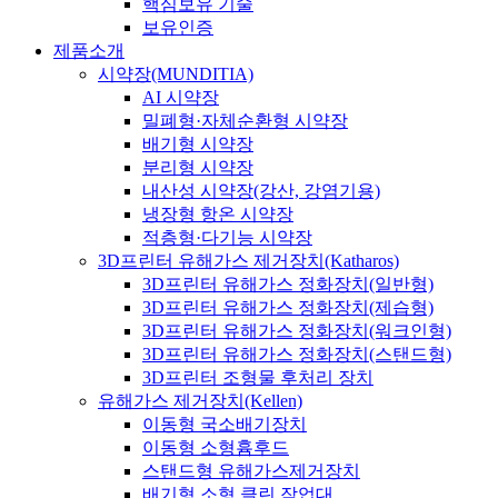
핵심보유 기술
보유인증
제품소개
시약장(MUNDITIA)
AI 시약장
밀폐형·자체순환형 시약장
배기형 시약장
분리형 시약장
내산성 시약장(강산, 강염기용)
냉장형 항온 시약장
적층형·다기능 시약장
3D프린터 유해가스 제거장치(Katharos)
3D프린터 유해가스 정화장치(일반형)
3D프린터 유해가스 정화장치(제습형)
3D프린터 유해가스 정화장치(워크인형)
3D프린터 유해가스 정화장치(스탠드형)
3D프린터 조형물 후처리 장치
유해가스 제거장치(Kellen)
이동형 국소배기장치
이동형 소형흄후드
스탠드형 유해가스제거장치
배기형 소형 클린 작업대