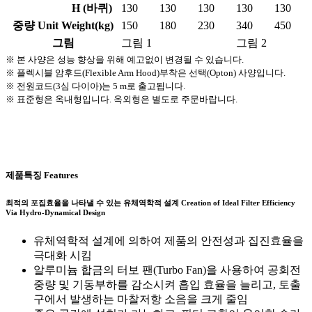
H (바퀴)
130
130
130
130
130
중량 Unit Weight(kg)
150
180
230
340
450
그림
그림 1
그림 2
※ 본 사양은 성능 향상을 위해 예고없이 변경될 수 있습니다.
※ 플렉시블 암후드(Flexible Arm Hood)부착은 선택(Opton) 사양입니다.
※ 전원코드(3심 다이아)는 5 m로 출고됩니다.
※ 표준형은 옥내형입니다. 옥외형은 별도로 주문바랍니다.
제품특징
Features
최적의 포집효율을 나타낼 수 있는 유체역학적 설계
Creation of Ideal Filter Efficiency
Via Hydro-Dynamical Design
유체역학적 설계에 의하여 제품의 안전성과 집진효율을
극대화 시킴
알루미늄 합금의 터보 팬(Turbo Fan)을 사용하여 공회전
중량 및 기동부하를 감소시켜 흡입 효율을 늘리고, 토출
구에서 발생하는 마찰저항 소음을 크게 줄임