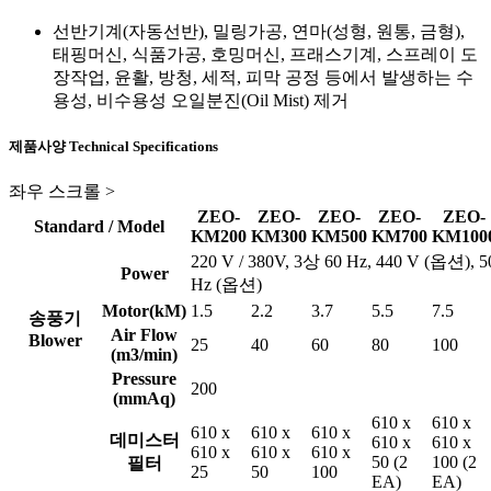
선반기계(자동선반), 밀링가공, 연마(성형, 원통, 금형),
태핑머신, 식품가공, 호밍머신, 프래스기계, 스프레이 도
장작업, 윤활, 방청, 세적, 피막 공정 등에서 발생하는 수
용성, 비수용성 오일분진(Oil Mist) 제거
제품사양
Technical Specifications
좌우 스크롤 >
ZEO-
ZEO-
ZEO-
ZEO-
ZEO-
Standard / Model
KM200
KM300
KM500
KM700
KM100
220 V / 380V, 3상 60 Hz, 440 V (옵션), 5
Power
Hz (옵션)
Motor(kM)
1.5
2.2
3.7
5.5
7.5
송풍기
Air Flow
Blower
25
40
60
80
100
(m3/min)
Pressure
200
(mmAq)
610 x
610 x
610 x
610 x
610 x
데미스터
610 x
610 x
610 x
610 x
610 x
50 (2
100 (2
필터
25
50
100
EA)
EA)