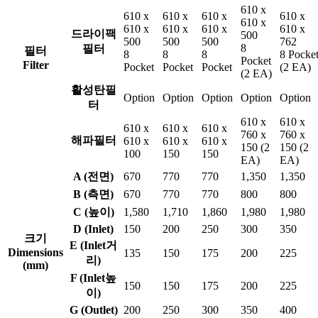
610 x
610 x
610 x
610 x
610 x
610 x
610 x
610 x
610 x
610 x
드라이팩
500
500
500
500
762
8
필터
필터
8
8
8
8 Pocke
Pocket
Filter
Pocket
Pocket
Pocket
(2 EA)
(2 EA)
활성탄필
Option
Option
Option
Option
Option
터
610 x
610 x
610 x
610 x
610 x
760 x
760 x
해파필터
610 x
610 x
610 x
150 (2
150 (2
100
150
150
EA)
EA)
A (전면)
670
770
770
1,350
1,350
B (측면)
670
770
770
800
800
C (높이)
1,580
1,710
1,860
1,980
1,980
D (Inlet)
150
200
250
300
350
크기
E (Inlet거
Dimensions
135
150
175
200
225
리)
(mm)
F (Inlet높
150
150
175
200
225
이)
G (Outlet)
200
250
300
350
400