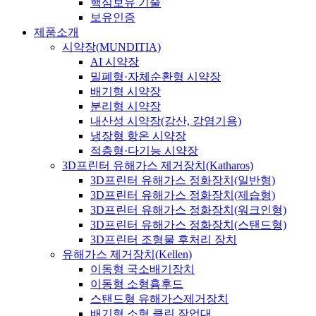
핵심보유 기술
보유인증
제품소개
시약장(MUNDITIA)
AI 시약장
밀폐형·자체순환형 시약장
배기형 시약장
분리형 시약장
내산성 시약장(강산, 강염기용)
냉장형 항온 시약장
적층형·다기능 시약장
3D프린터 유해가스 제거장치(Katharos)
3D프린터 유해가스 정화장치(일반형)
3D프린터 유해가스 정화장치(제습형)
3D프린터 유해가스 정화장치(워크인형)
3D프린터 유해가스 정화장치(스탠드형)
3D프린터 조형물 후처리 장치
유해가스 제거장치(Kellen)
이동형 국소배기장치
이동형 소형흄후드
스탠드형 유해가스제거장치
배기형 소형 클린 작업대