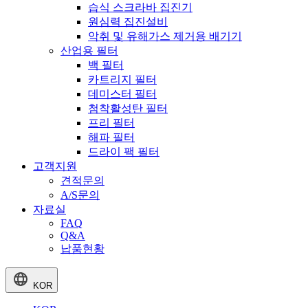
습식 스크라바 집진기
원심력 집진설비
악취 및 유해가스 제거용 배기기
산업용 필터
백 필터
카트리지 필터
데미스터 필터
첨착활성탄 필터
프리 필터
해파 필터
드라이 팩 필터
고객지원
견적문의
A/S문의
자료실
FAQ
Q&A
납품현황
KOR